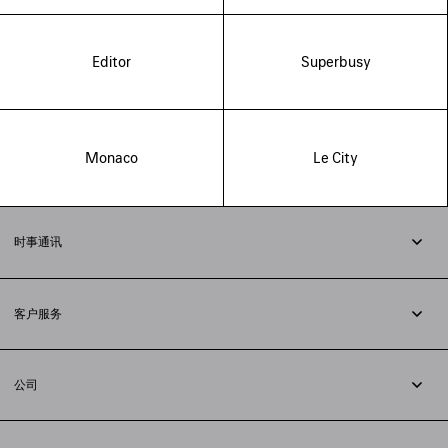
Editor
Superbusy
Monaco
Le City
时事通讯
订阅时事通讯
客户服务
追踪您的订单
退货
公司
配送方式
职业
支付
隐私政策
&
Cookie政策