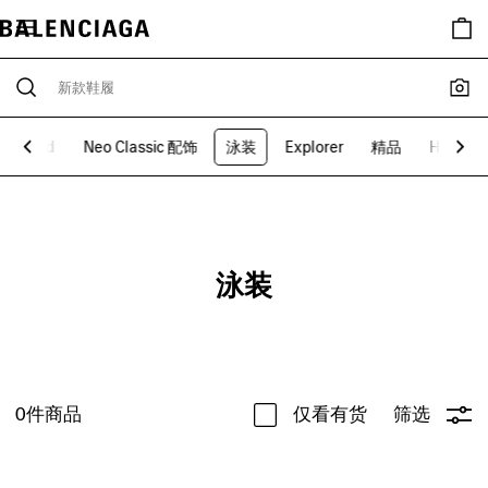
ek-end
Neo Classic 配饰
泳装
Explorer
精品
Hair配
泳装
0
件商品
仅看有货
筛选