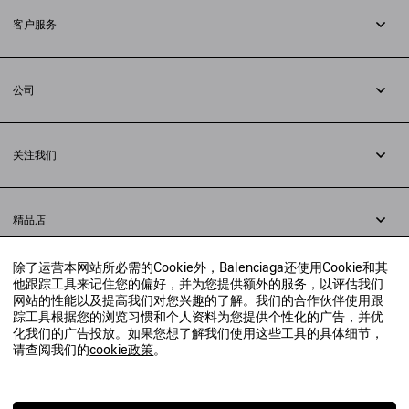
客户服务
追踪您的订单
退货
公司
配送方式
职业
支付
隐私政策
&
Cookie政策
常见问题解答
关注我们
法律问题
微信
联合国世界粮食计划署
微博
举报平台
精品店
小红书
精品店预约
抖音
除了运营本网站所必需的Cookie外，Balenciaga还使用Cookie和其
寻找附近的精品店
他跟踪工具来记住您的偏好，并为您提供额外的服务，以评估我们
实时聊天客服
网站的性能以及提高我们对您兴趣的了解。我们的合作伙伴使用跟
发送邮件
踪工具根据您的浏览习惯和个人资料为您提供个性化的广告，并优
我们将在24小时内给予回复
化我们的广告投放。如果您想了解我们使用这些工具的具体细节，
© 2020 巴黎世家贸易（上海）有限公司
请查阅我们的
cookie政策
。
联系我们：
400-610-6018
周一至周日，上午10点至晚上9点
沪ICP备20008735号-2