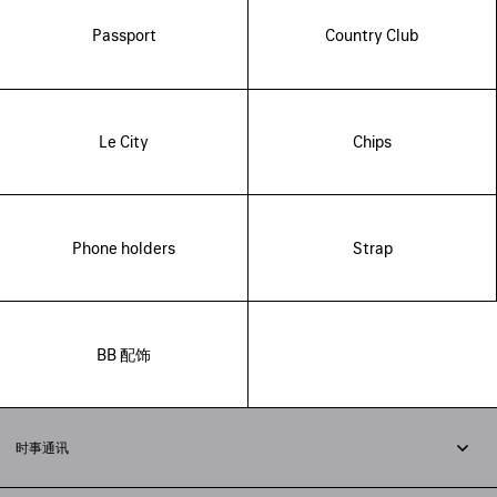
Passport
Country Club
Le City
Chips
Phone holders
Strap
BB 配饰
时事通讯
订阅时事通讯