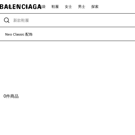
新款上市
礼品
包袋
鞋履
女士
男士
探索
Neo Classic 配饰
0
件商品