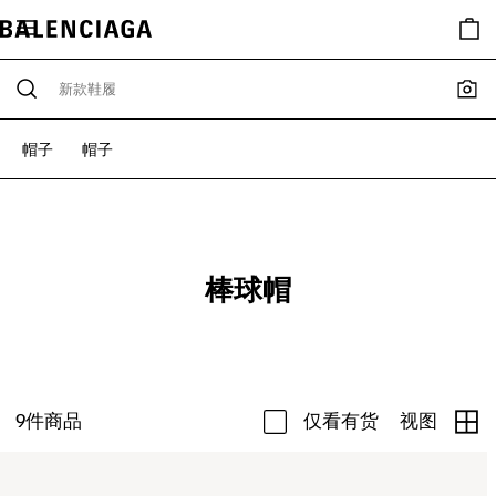
帽子
帽子
棒球帽
9
件商品
仅看有货
视图