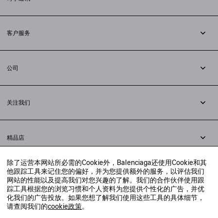
订阅时事通讯
客户服务
追踪您的订单
退货
公司
配送方式
职业
支付
隐私政策
&
Cookie政策
常见问题解答
关注我们
法律问题
微信
联合国世界粮食计划署
微博
举报平台
精品店
小红书
精品店预约
抖音
除了运营本网站所必需的Cookie外，Balenciaga还使用Cookie和其
寻找附近的精品店
他跟踪工具来记住您的偏好，并为您提供额外的服务，以评估我们
实时聊天客服
网站的性能以及提高我们对您兴趣的了解。我们的合作伙伴使用跟
发送邮件
踪工具根据您的浏览习惯和个人资料为您提供个性化的广告，并优
我们将在24小时内给予回复
化我们的广告投放。如果您想了解我们使用这些工具的具体细节，
© 2020 巴黎世家贸易（上海）有限公司
请查阅我们的
cookie政策
。
联系我们：
400-610-6018
周一至周日，上午10点至晚上9点