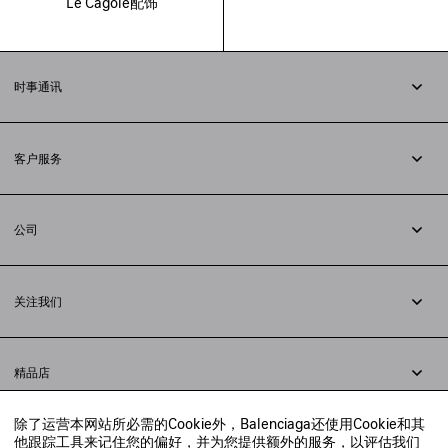
Le Cagole配饰
时事通讯
订阅时事通讯
客户服务
追踪您的订单
退货
公司
配送方式
职业
支付
隐私政策
&
Cookie政策
常见问题解答
关注我们
法律问题
微信
联合国世界粮食计划署
微博
举报平台
精品店
小红书
精品店预约
抖音
除了运营本网站所必需的Cookie外，Balenciaga还使用Cookie和其
寻找附近的精品店
他跟踪工具来记住您的偏好，并为您提供额外的服务，以评估我们
实时聊天客服