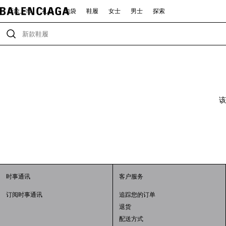
新款上市
礼品
包袋
鞋履
女士
男士
探索
该
时事通讯
客户服务
订阅时事通讯
追踪您的订单
退货
配送方式