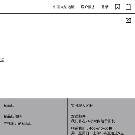
中国大陆地区
客户服务
登录
提
精品店
实时聊天客服
精品店预约
发送邮件
我们将在24小时内给予回复
寻找附近的精品店
联系我们：
400-610-6018
周一至周日，上午10点至晚上9点