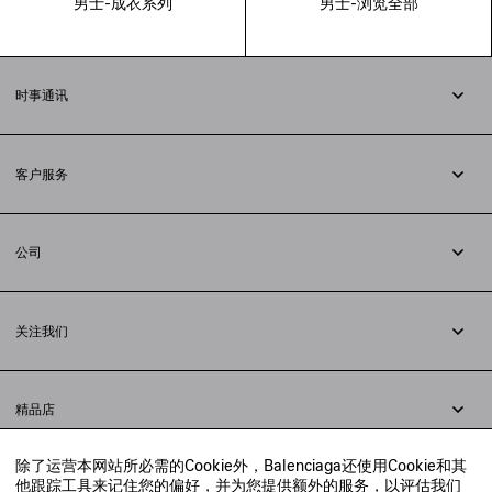
男士-成衣系列
男士-浏览全部
时事通讯
订阅时事通讯
客户服务
追踪您的订单
退货
公司
配送方式
职业
支付
隐私政策
&
Cookie政策
常见问题解答
关注我们
法律问题
微信
联合国世界粮食计划署
微博
举报平台
精品店
小红书
精品店预约
抖音
除了运营本网站所必需的Cookie外，Balenciaga还使用Cookie和其
寻找附近的精品店
他跟踪工具来记住您的偏好，并为您提供额外的服务，以评估我们
实时聊天客服