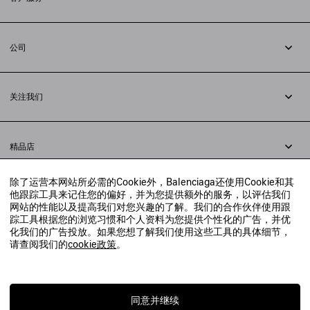
追踪您的订单
退货
公司
配送方式
职业
支付
隐私政策
&
Cookie政策
常见问题解答
关注我们
法律问题
微信
联合国世界粮食计划署
微博
举报平台
精品店
小红书
精品店预约
抖音
除了运营本网站所必需的Cookie外，Balenciaga还使用Cookie和其
寻找附近的精品店
他跟踪工具来记住您的偏好，并为您提供额外的服务，以评估我们
实时聊天客服
网站的性能以及提高我们对您兴趣的了解。我们的合作伙伴使用跟
发送邮件
踪工具根据您的浏览习惯和个人资料为您提供个性化的广告，并优
我们将在24小时内给予回复
化我们的广告投放。如果您想了解我们使用这些工具的具体细节，
© 2020 巴黎世家贸易（上海）有限公司
请查阅我们的
cookie政策
。
联系我们：
400-610-6018
周一至周日，上午10点至晚上9点
沪ICP备20008735号-2
沪公网安备 31010602008949号
同意并继续