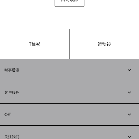
T恤衫
运动衫
时事通讯
订阅时事通讯
客户服务
追踪您的订单
退货
公司
配送方式
职业
支付
隐私政策
&
Cookie政策
常见问题解答
关注我们