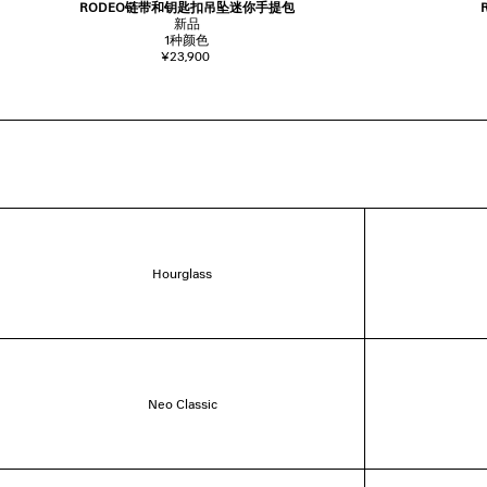
RODEO链带和钥匙扣吊坠迷你手提包
新品
1
种颜色
¥23,900
Hourglass
Neo Classic