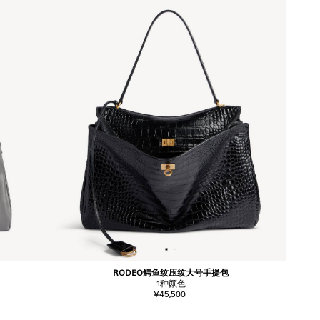
RODEO鳄鱼纹压纹大号手提包
1
种颜色
¥45,500