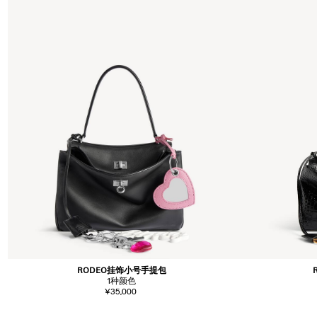
RODEO挂饰小号手提包
1
种颜色
¥35,000