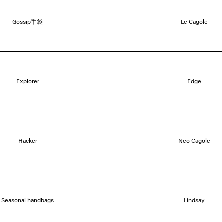
Gossip手袋
Le Cagole
Explorer
Edge
Hacker
Neo Cagole
Seasonal handbags
Lindsay