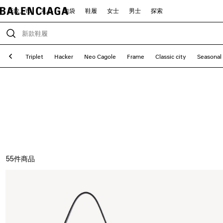
新款上市
礼品
包袋
鞋履
女士
男士
探索
XX
Triplet
Hacker
Neo Cagole
Frame
Classic city
Seasonal
55
件商品