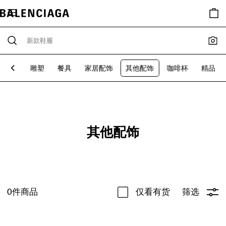
ng 包袋
雕塑
餐具
家居配饰
其他配饰
咖啡杯
精品
其他配饰
0
件商品
仅看有货
筛选