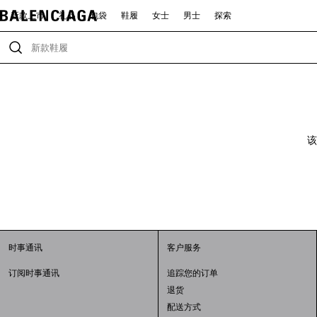
新款上市
礼品
包袋
鞋履
女士
男士
探索
该
时事通讯
客户服务
订阅时事通讯
追踪您的订单
退货
配送方式