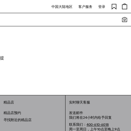
中国大陆地区
客户服务
登录
提
精品店
实时聊天客服
精品店预约
发送邮件
我们将在24小时内给予回复
寻找附近的精品店
联系我们：
400-610-6018
周一至周日，上午10点至晚上9点