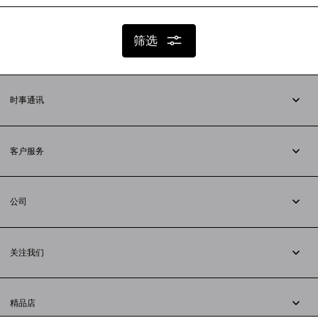
筛选
时事通讯
订阅时事通讯
客户服务
追踪您的订单
退货
公司
配送方式
职业
支付
隐私政策
&
Cookie政策
常见问题解答
关注我们
法律问题
微信
联合国世界粮食计划署
微博
举报平台
精品店
小红书