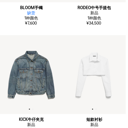
BLOOM手镯
RODEO中号手提包
缺货
新品
1
种颜色
1
种颜色
¥7,600
¥34,500
KICK牛仔夹克
短款衬衫
新品
新品