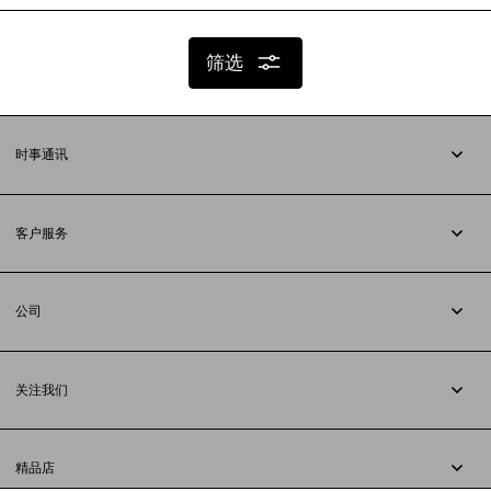
筛选
时事通讯
订阅时事通讯
客户服务
追踪您的订单
退货
公司
配送方式
职业
支付
隐私政策
&
Cookie政策
常见问题解答
关注我们
法律问题
微信
联合国世界粮食计划署
微博
举报平台
精品店
小红书