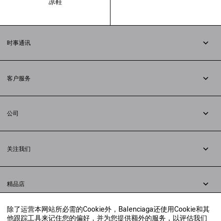
凉鞋
时事通讯
订阅时事通讯
客户服务
追踪您的订单
退货
公司
配送方式
职业
支付
隐私政策
&
Cookie政策
常见问题解答
关注我们
法律问题
微信
联合国世界粮食计划署
微博
举报平台
精品店
小红书
精品店预约
抖音
除了运营本网站所必需的Cookie外，Balenciaga还使用Cookie和其
寻找附近的精品店
他跟踪工具来记住您的偏好，并为您提供额外的服务，以评估我们
实时聊天客服