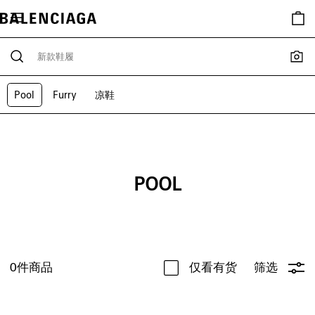
Pool
Furry
凉鞋
POOL
0
件商品
仅看有货
筛选