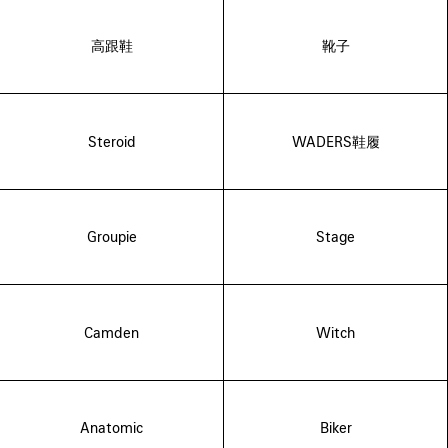
高跟鞋
靴子
Steroid
WADERS鞋履
Groupie
Stage
Camden
Witch
Anatomic
Biker