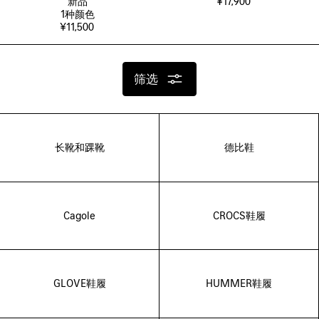
新品
¥17,900
1
种颜色
¥11,500
筛选
长靴和踝靴
德比鞋
Cagole
CROCS鞋履
GLOVE鞋履
HUMMER鞋履