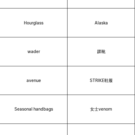
Hourglass
Alaska
wader
踝靴
avenue
STRIKE鞋履
Seasonal handbags
女士venom