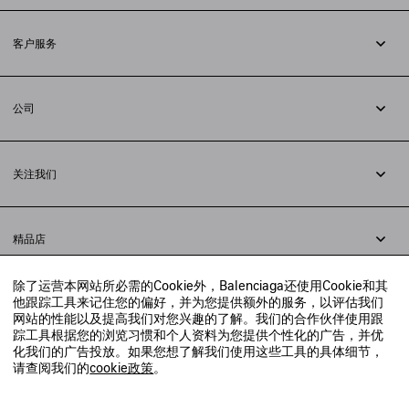
订阅时事通讯
客户服务
追踪您的订单
退货
公司
配送方式
职业
支付
隐私政策
&
Cookie政策
常见问题解答
关注我们
法律问题
微信
联合国世界粮食计划署
微博
举报平台
精品店
小红书
精品店预约
抖音
除了运营本网站所必需的Cookie外，Balenciaga还使用Cookie和其
寻找附近的精品店
他跟踪工具来记住您的偏好，并为您提供额外的服务，以评估我们
实时聊天客服
网站的性能以及提高我们对您兴趣的了解。我们的合作伙伴使用跟
发送邮件
踪工具根据您的浏览习惯和个人资料为您提供个性化的广告，并优
我们将在24小时内给予回复
化我们的广告投放。如果您想了解我们使用这些工具的具体细节，
© 2020 巴黎世家贸易（上海）有限公司
请查阅我们的
cookie政策
。
联系我们：
400-610-6018
周一至周日，上午10点至晚上9点
沪ICP备20008735号-2