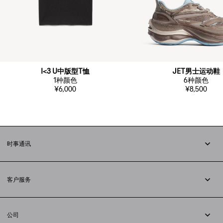
I<3 U中版型T恤
JET男士运动鞋
1
种颜色
6
种颜色
¥6,000
¥8,500
时事通讯
订阅时事通讯
客户服务
追踪您的订单
退货
公司
配送方式