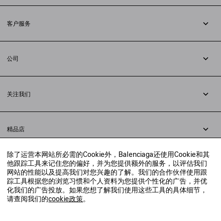
订阅时事通讯
客户服务
追踪您的订单
退货
公司
配送方式
职业
支付
隐私政策
&
Cookie政策
常见问题解答
关注我们
法律问题
微信
联合国世界粮食计划署
微博
举报平台
精品店
小红书
精品店预约
抖音
除了运营本网站所必需的Cookie外，Balenciaga还使用Cookie和其
寻找附近的精品店
他跟踪工具来记住您的偏好，并为您提供额外的服务，以评估我们
实时聊天客服
网站的性能以及提高我们对您兴趣的了解。我们的合作伙伴使用跟
发送邮件
踪工具根据您的浏览习惯和个人资料为您提供个性化的广告，并优
我们将在24小时内给予回复
化我们的广告投放。如果您想了解我们使用这些工具的具体细节，
© 2020 巴黎世家贸易（上海）有限公司
请查阅我们的
cookie政策
。
联系我们：
400-610-6018
周一至周日，上午10点至晚上9点
沪ICP备20008735号-2