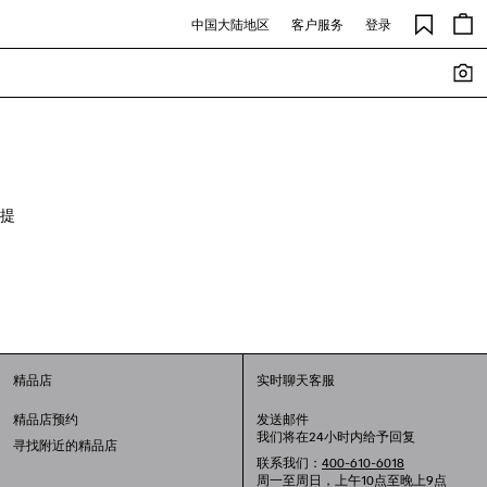
中国大陆地区
客户服务
登录
提
精品店
实时聊天客服
精品店预约
发送邮件
我们将在24小时内给予回复
寻找附近的精品店
联系我们：
400-610-6018
周一至周日，上午10点至晚上9点