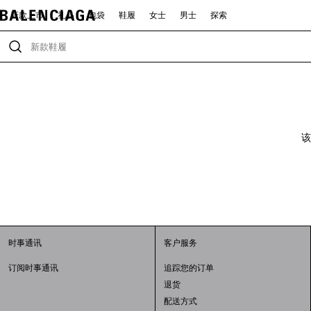
新款上市
礼品
包袋
鞋履
女士
男士
探索
该
时事通讯
客户服务
订阅时事通讯
追踪您的订单
退货
配送方式