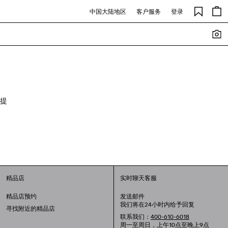
中国大陆地区
客户服务
登录
提
精品店
实时聊天客服
精品店预约
发送邮件
我们将在24小时内给予回复
寻找附近的精品店
联系我们：
400-610-6018
周一至周日，上午10点至晚上9点