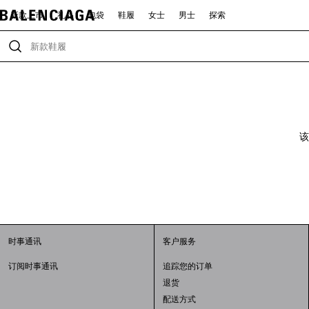
新款上市
礼品
包袋
鞋履
女士
男士
探索
该
时事通讯
客户服务
订阅时事通讯
追踪您的订单
退货
配送方式