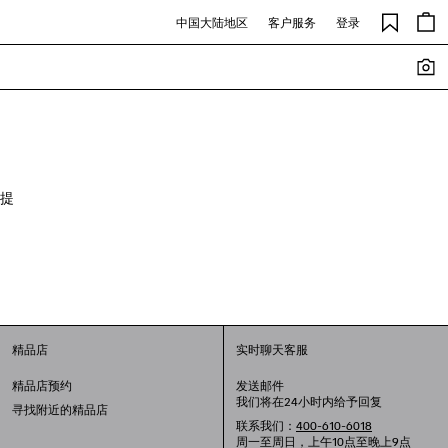
中国大陆地区
客户服务
登录
提
精品店
实时聊天客服
精品店预约
发送邮件
我们将在24小时内给予回复
寻找附近的精品店
联系我们：
400-610-6018
周一至周日，上午10点至晚上9点