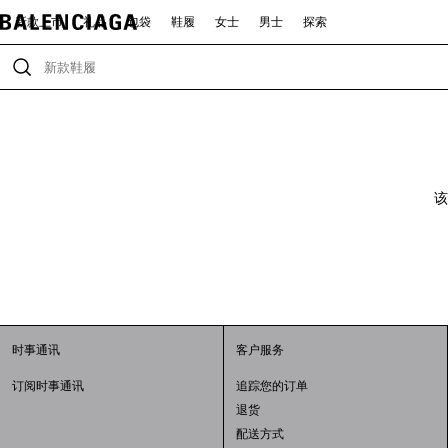
新款上市
礼品
包袋
鞋履
女士
男士
探索
该
时事通讯
客户服务
订阅时事通讯
追踪您的订单
退货
配送方式