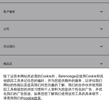
订阅时事通讯
客户服务
追踪您的订单
退货
公司
配送方式
职业
支付
隐私政策
&
Cookie政策
常见问题解答
关注我们
法律问题
微信
联合国世界粮食计划署
微博
举报平台
精品店
小红书
精品店预约
抖音
除了运营本网站所必需的Cookie外，Balenciaga还使用Cookie和其
寻找附近的精品店
他跟踪工具来记住您的偏好，并为您提供额外的服务，以评估我们
实时聊天客服
网站的性能以及提高我们对您兴趣的了解。我们的合作伙伴使用跟
发送邮件
踪工具根据您的浏览习惯和个人资料为您提供个性化的广告，并优
我们将在24小时内给予回复
化我们的广告投放。如果您想了解我们使用这些工具的具体细节，
© 2020 巴黎世家贸易（上海）有限公司
请查阅我们的
cookie政策
。
联系我们：
400-610-6018
周一至周日，上午10点至晚上9点
沪ICP备20008735号-2