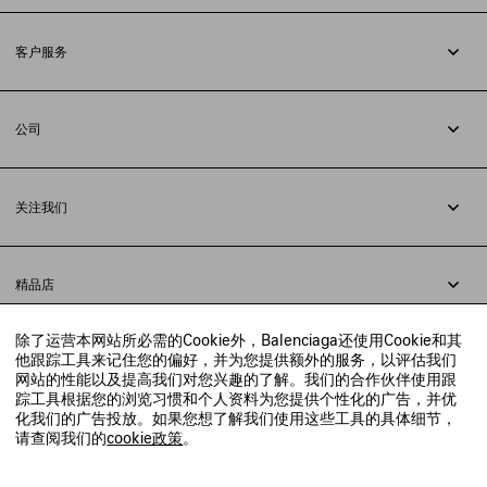
订阅时事通讯
客户服务
追踪您的订单
退货
公司
配送方式
职业
支付
隐私政策
&
Cookie政策
常见问题解答
关注我们
法律问题
微信
联合国世界粮食计划署
微博
举报平台
精品店
小红书
精品店预约
抖音
除了运营本网站所必需的Cookie外，Balenciaga还使用Cookie和其
寻找附近的精品店
他跟踪工具来记住您的偏好，并为您提供额外的服务，以评估我们
实时聊天客服
网站的性能以及提高我们对您兴趣的了解。我们的合作伙伴使用跟
发送邮件
踪工具根据您的浏览习惯和个人资料为您提供个性化的广告，并优
我们将在24小时内给予回复
化我们的广告投放。如果您想了解我们使用这些工具的具体细节，
© 2020 巴黎世家贸易（上海）有限公司
请查阅我们的
cookie政策
。
联系我们：
400-610-6018
周一至周日，上午10点至晚上9点
沪ICP备20008735号-2