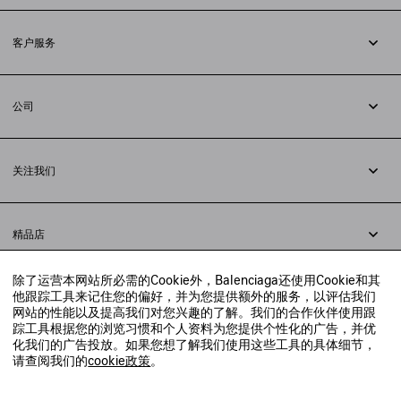
订阅时事通讯
客户服务
追踪您的订单
退货
公司
配送方式
职业
支付
隐私政策
&
Cookie政策
常见问题解答
关注我们
法律问题
微信
联合国世界粮食计划署
微博
举报平台
精品店
小红书
精品店预约
抖音
除了运营本网站所必需的Cookie外，Balenciaga还使用Cookie和其
寻找附近的精品店
他跟踪工具来记住您的偏好，并为您提供额外的服务，以评估我们
实时聊天客服
网站的性能以及提高我们对您兴趣的了解。我们的合作伙伴使用跟
发送邮件
踪工具根据您的浏览习惯和个人资料为您提供个性化的广告，并优
我们将在24小时内给予回复
化我们的广告投放。如果您想了解我们使用这些工具的具体细节，
© 2020 巴黎世家贸易（上海）有限公司
请查阅我们的
cookie政策
。
联系我们：
400-610-6018
周一至周日，上午10点至晚上9点
沪ICP备20008735号-2