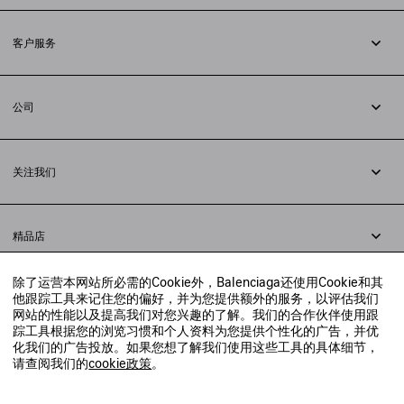
订阅时事通讯
客户服务
追踪您的订单
退货
公司
配送方式
职业
支付
隐私政策
&
Cookie政策
常见问题解答
关注我们
法律问题
微信
联合国世界粮食计划署
微博
举报平台
精品店
小红书
精品店预约
抖音
除了运营本网站所必需的Cookie外，Balenciaga还使用Cookie和其
寻找附近的精品店
他跟踪工具来记住您的偏好，并为您提供额外的服务，以评估我们
实时聊天客服
网站的性能以及提高我们对您兴趣的了解。我们的合作伙伴使用跟
发送邮件
踪工具根据您的浏览习惯和个人资料为您提供个性化的广告，并优
我们将在24小时内给予回复
化我们的广告投放。如果您想了解我们使用这些工具的具体细节，
© 2020 巴黎世家贸易（上海）有限公司
请查阅我们的
cookie政策
。
联系我们：
400-610-6018
周一至周日，上午10点至晚上9点
沪ICP备20008735号-2