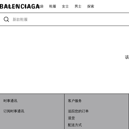
新款上市
礼品
包袋
鞋履
女士
男士
探索
该
时事通讯
客户服务
订阅时事通讯
追踪您的订单
退货
配送方式