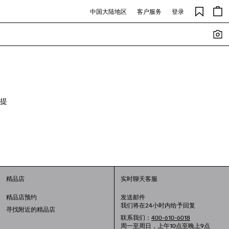
中国大陆地区
客户服务
登录
提
精品店
实时聊天客服
精品店预约
发送邮件
我们将在24小时内给予回复
寻找附近的精品店
联系我们：
400-610-6018
周一至周日，上午10点至晚上9点