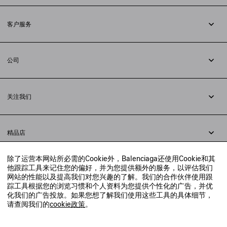
订阅时事通讯
客户服务
追踪您的订单
退货
公司
配送方式
职业
支付
隐私政策
&
Cookie政策
常见问题解答
关注我们
法律问题
微信
联合国世界粮食计划署
微博
举报平台
精品店
小红书
精品店预约
抖音
除了运营本网站所必需的Cookie外，Balenciaga还使用Cookie和其
寻找附近的精品店
他跟踪工具来记住您的偏好，并为您提供额外的服务，以评估我们
实时聊天客服
网站的性能以及提高我们对您兴趣的了解。我们的合作伙伴使用跟
发送邮件
踪工具根据您的浏览习惯和个人资料为您提供个性化的广告，并优
我们将在24小时内给予回复
化我们的广告投放。如果您想了解我们使用这些工具的具体细节，
© 2020 巴黎世家贸易（上海）有限公司
请查阅我们的
cookie政策
。
联系我们：
400-610-6018
周一至周日，上午10点至晚上9点
沪ICP备20008735号-2