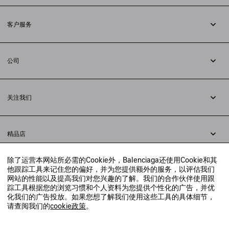
订阅时事通讯
客户服务
追踪您的订单
退货
公司
配送方式
职业
支付
隐私政策
&
Cookie政策
常见问题解答
关注我们
法律问题
微信
联合国世界粮食计划署
微博
举报平台
精品店
小红书
精品店预约
抖音
除了运营本网站所必需的Cookie外，Balenciaga还使用Cookie和其
寻找附近的精品店
他跟踪工具来记住您的偏好，并为您提供额外的服务，以评估我们
实时聊天客服
网站的性能以及提高我们对您兴趣的了解。我们的合作伙伴使用跟
发送邮件
踪工具根据您的浏览习惯和个人资料为您提供个性化的广告，并优
我们将在24小时内给予回复
化我们的广告投放。如果您想了解我们使用这些工具的具体细节，
© 2020 巴黎世家贸易（上海）有限公司
请查阅我们的
cookie政策
。
联系我们：
400-610-6018
周一至周日，上午10点至晚上9点
沪ICP备20008735号-2