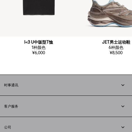
I<3 U中版型T恤
JET男士运动鞋
1
种颜色
6
种颜色
¥6,000
¥8,500
时事通讯
订阅时事通讯
客户服务
追踪您的订单
退货
公司
配送方式