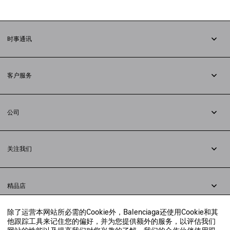
时事通讯
订阅时事通讯
客户服务
追踪您的订单
退货
公司
配送方式
职业
支付
隐私政策
&
Cookie政策
常见问题解答
关注我们
法律问题
微信
联合国世界粮食计划署
微博
举报平台
精品店
小红书
精品店预约
抖音
除了运营本网站所必需的Cookie外，Balenciaga还使用Cookie和其
寻找附近的精品店
他跟踪工具来记住您的偏好，并为您提供额外的服务，以评估我们
实时聊天客服