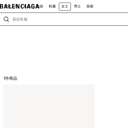
新款上市
礼品
包袋
鞋履
女士
男士
探索
1
件商品