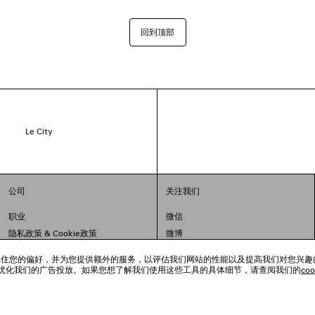
回到顶部
Le City
公司
关注我们
职业
微信
隐私政策
&
Cookie政策
微博
法律问题
小红书
跟踪工具来记住您的偏好，并为您提供额外的服务，以评估我们网站的性能以及提高我们对您兴
联合国世界粮食计划署
抖音
优化我们的广告投放。如果您想了解我们使用这些工具的具体细节，请查阅我们的
co
举报平台