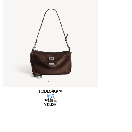
RODEO单肩包
缺货
1
种颜色
¥13,100