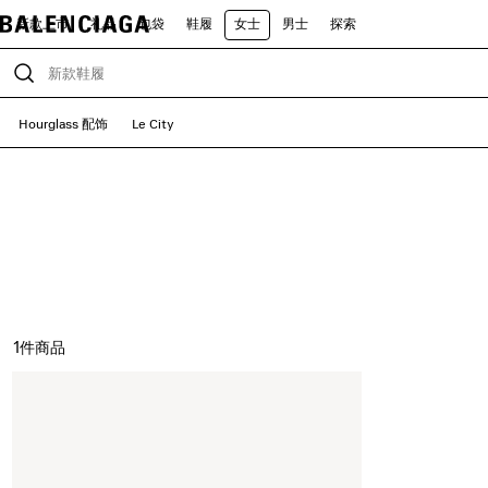
新款上市
礼品
包袋
鞋履
女士
男士
探索
Hourglass 配饰
Le City
1
件商品