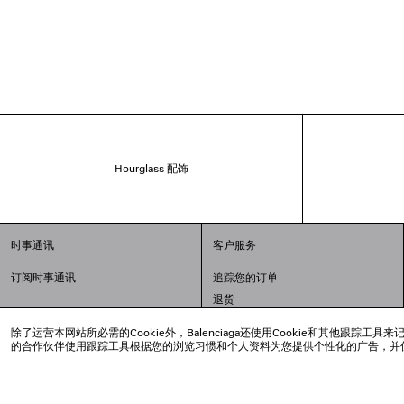
Hourglass 配饰
时事通讯
客户服务
订阅时事通讯
追踪您的订单
退货
配送方式
除了运营本网站所必需的Cookie外，Balenciaga还使用Cookie和其他
支付
的合作伙伴使用跟踪工具根据您的浏览习惯和个人资料为您提供个性化的广告，并
常见问题解答