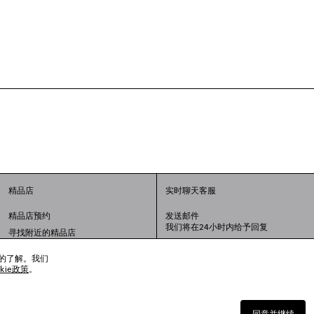
精品店
实时聊天客服
精品店预约
发送邮件
我们将在24小时内给予回复
寻找附近的精品店
联系我们：
400-610-6018
周一至周日，上午10点至晚上9点
趣的了解。我们
okie政策
。
同意并继续