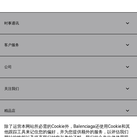
时事通讯
订阅时事通讯
客户服务
追踪您的订单
退货
公司
配送方式
职业
支付
隐私政策
&
Cookie政策
常见问题解答
关注我们
法律问题
微信
联合国世界粮食计划署
微博
举报平台
精品店
小红书
精品店预约
抖音
除了运营本网站所必需的Cookie外，Balenciaga还使用Cookie和其
寻找附近的精品店
他跟踪工具来记住您的偏好，并为您提供额外的服务，以评估我们
实时聊天客服