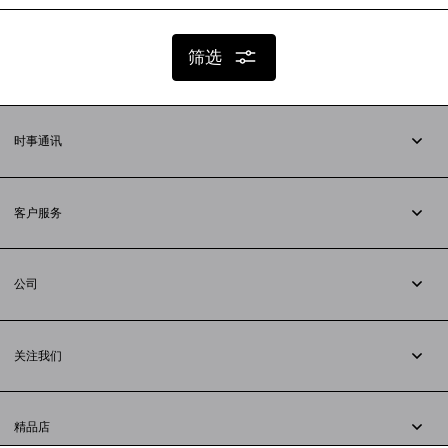
筛选
时事通讯
订阅时事通讯
客户服务
追踪您的订单
退货
公司
配送方式
职业
支付
隐私政策
&
Cookie政策
常见问题解答
关注我们
法律问题
微信
联合国世界粮食计划署
微博
举报平台
精品店
小红书