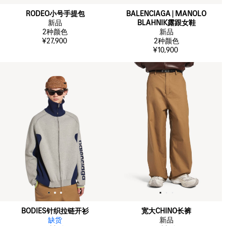
RODEO小号手提包
BALENCIAGA | MANOLO
新品
BLAHNIK露跟女鞋
2
种颜色
新品
¥27,900
2
种颜色
¥10,900
BODIES针织拉链开衫
宽大CHINO长裤
缺货
新品