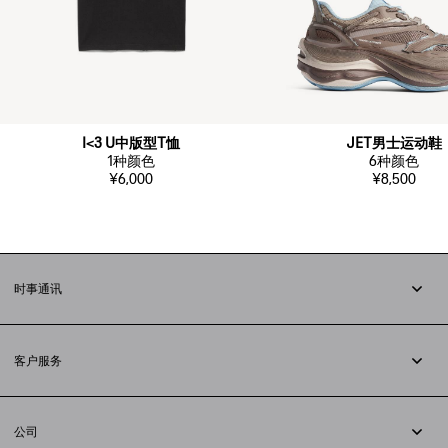
I<3 U中版型T恤
JET男士运动鞋
1
种颜色
6
种颜色
¥6,000
¥8,500
时事通讯
订阅时事通讯
客户服务
追踪您的订单
退货
公司
配送方式