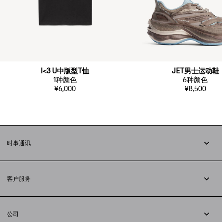
I<3 U中版型T恤
JET男士运动鞋
1
种颜色
6
种颜色
¥6,000
¥8,500
时事通讯
订阅时事通讯
客户服务
追踪您的订单
退货
公司
配送方式