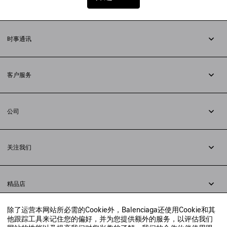
时事通讯
订阅时事通讯
客户服务
追踪您的订单
退货
公司
配送方式
职业
支付
隐私政策
&
Cookie政策
常见问题解答
关注我们
法律问题
微信
联合国世界粮食计划署
微博
举报平台
精品店
小红书
精品店预约
抖音
除了运营本网站所必需的Cookie外，Balenciaga还使用Cookie和其
寻找附近的精品店
他跟踪工具来记住您的偏好，并为您提供额外的服务，以评估我们
实时聊天客服