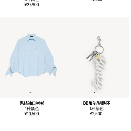
¥27,900
系结袖口衬衫
BB吊坠/钥匙环
1
种颜色
1
种颜色
¥10,500
¥2,500