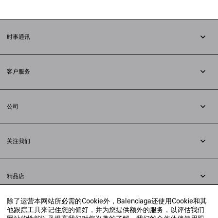
时事通讯
订阅时事通讯
客户服务
追踪您的订单
退货
公司
配送方式
职业
支付
隐私政策
&
Cookie政策
常见问题解答
关注我们
法律问题
微信
联合国世界粮食计划署
微博
举报平台
精品店
小红书
精品店预约
抖音
除了运营本网站所必需的Cookie外，Balenciaga还使用Cookie和其
寻找附近的精品店
他跟踪工具来记住您的偏好，并为您提供额外的服务，以评估我们
实时聊天客服