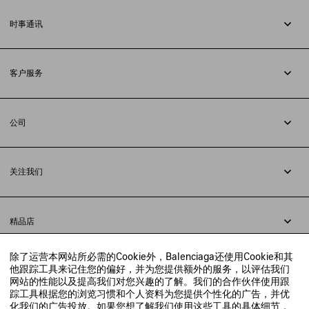
时事通讯
订阅时事通讯
客户服务
追踪您的订单
退货
公司
配送方式
职业
支付
隐私政策
&
Cookie政策
常见问题解答
关注我们
法律问题
微信
联合国世界粮食计划署
微博
举报平台
精品店
小红书
精品店预约
抖音
除了运营本网站所必需的Cookie外，Balenciaga还使用Cookie和其
寻找附近的精品店
他跟踪工具来记住您的偏好，并为您提供额外的服务，以评估我们
实时聊天客服
网站的性能以及提高我们对您兴趣的了解。我们的合作伙伴使用跟
发送邮件
踪工具根据您的浏览习惯和个人资料为您提供个性化的广告，并优
我们将在24小时内给予回复
化我们的广告投放。如果您想了解我们使用这些工具的具体细节，