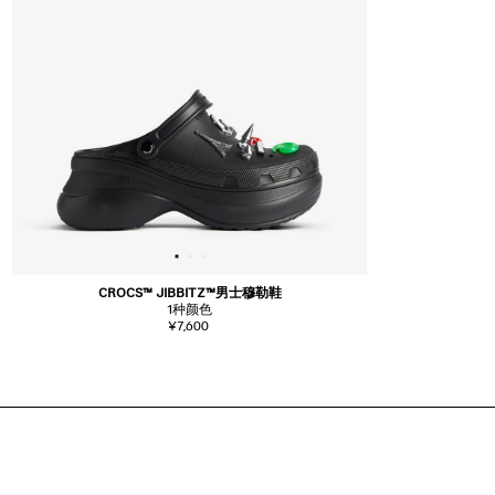
CROCS™ JIBBITZ™男士穆勒鞋
1
种颜色
¥7,600