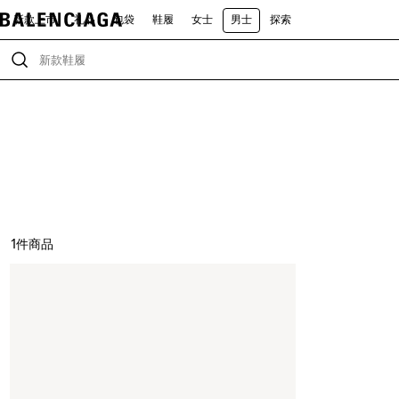
新款上市
礼品
包袋
鞋履
女士
男士
探索
1
件商品