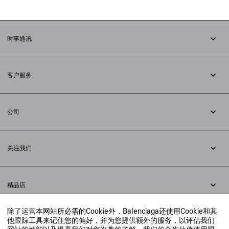
时事通讯
订阅时事通讯
客户服务
追踪您的订单
退货
公司
配送方式
职业
支付
隐私政策
&
Cookie政策
常见问题解答
关注我们
法律问题
微信
联合国世界粮食计划署
微博
举报平台
精品店
小红书
精品店预约
抖音
除了运营本网站所必需的Cookie外，Balenciaga还使用Cookie和其
寻找附近的精品店
他跟踪工具来记住您的偏好，并为您提供额外的服务，以评估我们
实时聊天客服