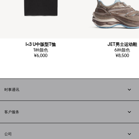
I<3 U中版型T恤
JET男士运动鞋
1
种颜色
6
种颜色
¥6,000
¥8,500
时事通讯
订阅时事通讯
客户服务
追踪您的订单
退货
公司
配送方式