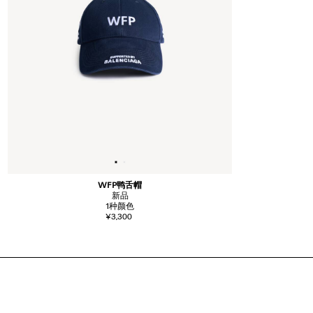
WFP鸭舌帽
新品
1
种颜色
¥3,300