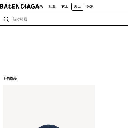
新款上市
礼品
包袋
鞋履
女士
男士
探索
1
件商品