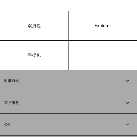
双肩包
Explorer
手提包
时事通讯
订阅时事通讯
客户服务
追踪您的订单
退货
公司
配送方式
职业
支付