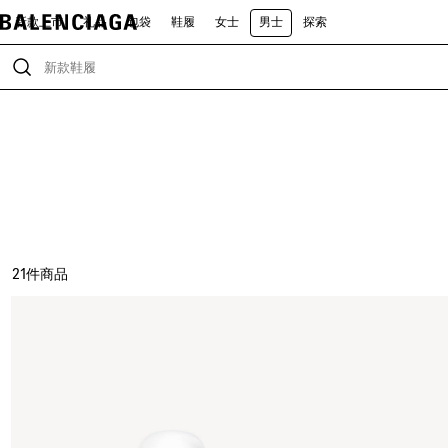
新款上市
礼品
包袋
鞋履
女士
男士
探索
21
件商品