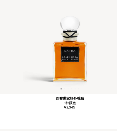
巴黎世家格外香精
1
种颜色
¥2,345