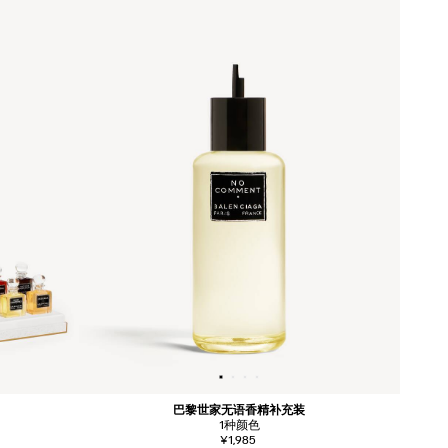
巴黎世家无语香精补充装
1
种颜色
¥1,985