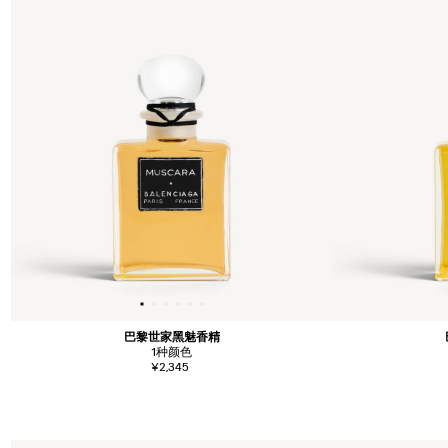
巴黎世家黑魅香精
1
种颜色
¥2,345