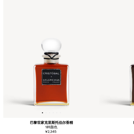
巴黎世家克里斯托伯尔香精
1
种颜色
¥2,345