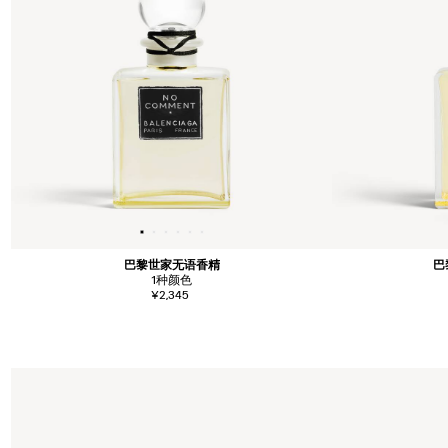
巴黎世家无语香精
巴
1
种颜色
¥2,345