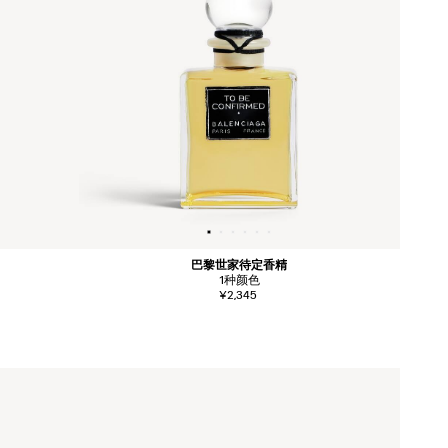
巴黎世家待定香精
1
种颜色
¥2,345