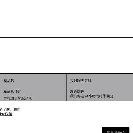
精品店
实时聊天客服
精品店预约
发送邮件
我们将在24小时内给予回复
寻找附近的精品店
联系我们：
400-610-6018
周一至周日，上午10点至晚上9点
趣的了解。我们
okie政策
。
同意并继续