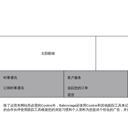
太阳眼镜
时事通讯
客户服务
订阅时事通讯
追踪您的订单
退货
配送方式
除了运营本网站所必需的Cookie外，Balenciaga还使用Cookie和其他
支付
的合作伙伴使用跟踪工具根据您的浏览习惯和个人资料为您提供个性化的广告，并
常见问题解答