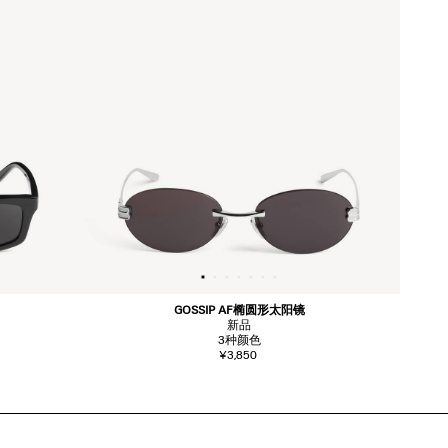
GOSSIP AF椭圆形太阳镜
新品
3
种颜色
¥3,850