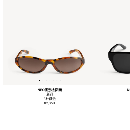
NEO圆形太阳镜
N
新品
4
种颜色
¥2,850