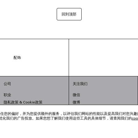
回到顶部
配饰
公司
关注我们
职业
微信
隐私政策
&
Cookie政策
微博
法律问题
小红书
跟踪工具来记住您的偏好，并为您提供额外的服务，以评估我们网站的性能以及提高我们对您兴
联合国世界粮食计划署
抖音
优化我们的广告投放。如果您想了解我们使用这些工具的具体细节，请查阅我们的
co
举报平台