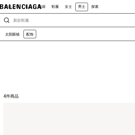
新款上市
礼品
包袋
鞋履
女士
男士
探索
太阳眼镜
配饰
4
件商品