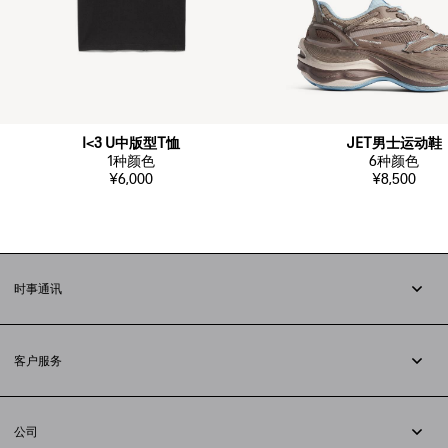
I<3 U中版型T恤
JET男士运动鞋
1
种颜色
6
种颜色
¥6,000
¥8,500
时事通讯
订阅时事通讯
客户服务
追踪您的订单
退货
公司
配送方式