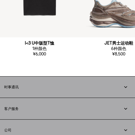
I<3 U中版型T恤
JET男士运动鞋
1
种颜色
6
种颜色
¥6,000
¥8,500
时事通讯
订阅时事通讯
客户服务
追踪您的订单
退货
公司
配送方式