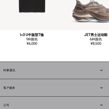
I<3 U中版型T恤
JET男士运动鞋
1
种颜色
6
种颜色
¥6,000
¥8,500
时事通讯
订阅时事通讯
客户服务
追踪您的订单
退货
公司
配送方式